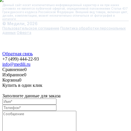
Данный сайт носит исключительно информационный характер и ни при каких
условиях не является публичной офертой, определяемой положениями Статьи 437
Гражданского кодекса Российской Федерации. Внешний вид товара, включая цвет,
дизайн, комплектацию, может незначительно отличаться от фотографий в
каталоге.
© Медили, 2026
Пользовательское соглашение
Политика обработки персональных
данных
Оферта
Обратная связь
+7 (499) 444-22-93
info@medili.ru
Сравнение
0
Избранное
0
Корзина
0
Купить в один клик
Заполните данные для заказа