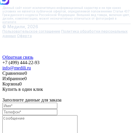
Данный сайт носит исключительно информационный характер и ни при каких
условиях не является публичной офертой, определяемой положениями Статьи 437
Гражданского кодекса Российской Федерации. Внешний вид товара, включая цвет,
дизайн, комплектацию, может незначительно отличаться от фотографий в
каталоге.
© Медили, 2026
Пользовательское соглашение
Политика обработки персональных
данных
Оферта
Обратная связь
+7 (499) 444-22-93
info@medili.ru
Сравнение
0
Избранное
0
Корзина
0
Купить в один клик
Заполните данные для заказа