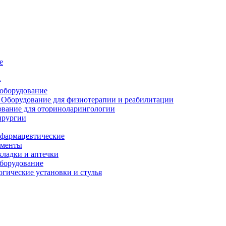
е
е
 оборудование
Оборудование для физиотерапии и реабилитации
вание для оториноларингологии
ирургии
фармацевтические
ументы
ладки и аптечки
оборудование
гические установки и стулья