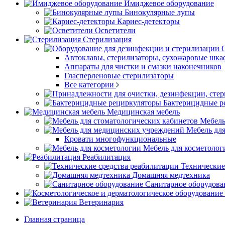
Имиджевое оборудование
Бинокулярные лупы
Кариес-детекторы
Осветители
Стерилизация
Автоклавы, стерилизаторы, сухожаровые шк
Аппараты для чистки и смазки наконечников
Гласперленовые стерилизаторы
Все категории
Бактерицидные р
Медицинская мебель
Мебель
Мебель дл
Кровати многофункциональные
Мебель для косметолог
Реабилитация
Технические
Домашняя медтехника
Санитарное оборудова
Ветеринария
Главная страница